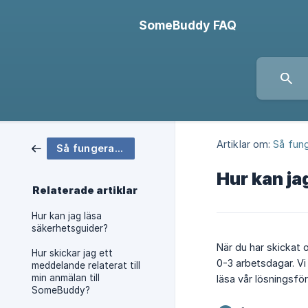
SomeBuddy FAQ
Artiklar om:
Så fun
Så fungerar SomeBuddy
Hur kan j
Relaterade artiklar
Hur kan jag läsa
säkerhetsguider?
När du har skickat 
Hur skickar jag ett
0-3 arbetsdagar. Vi 
meddelande relaterat till
min anmälan till
läsa vår lösningsför
SomeBuddy?