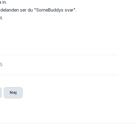
 in.
meddelanden ser du "SomeBuddys svar".
t.
25
Nej