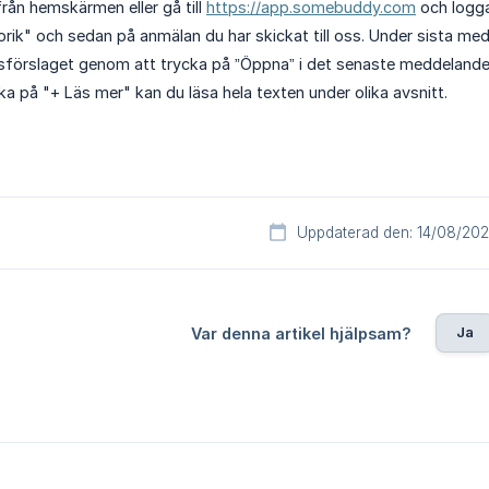
ån hemskärmen eller gå till
https://app.somebuddy.com
och logga
orik" och sedan på anmälan du har skickat till oss. Under sista 
sförslaget genom att trycka på ”Öppna” i det senaste meddelande
a på "+ Läs mer" kan du läsa hela texten under olika avsnitt.
Uppdaterad den: 14/08/20
Ja
Var denna artikel hjälpsam?